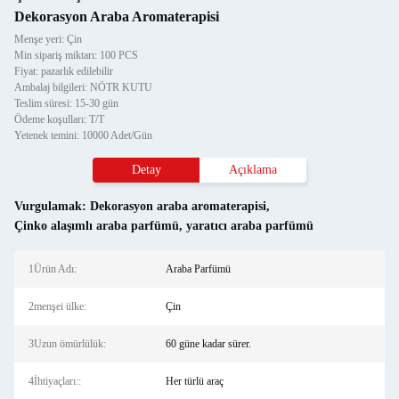
Dekorasyon Araba Aromaterapisi
Menşe yeri: Çin
Min sipariş miktarı: 100 PCS
Fiyat: pazarlık edilebilir
Ambalaj bilgileri: NÖTR KUTU
Teslim süresi: 15-30 gün
Ödeme koşulları: T/T
Yetenek temini: 10000 Adet/Gün
Detay
Açıklama
Vurgulamak:
Dekorasyon araba aromaterapisi
,
Çinko alaşımlı araba parfümü
,
yaratıcı araba parfümü
1Ürün Adı:
Araba Parfümü
2menşei ülke:
Çin
3Uzun ömürlülük:
60 güne kadar sürer.
4İhtiyaçları::
Her türlü araç