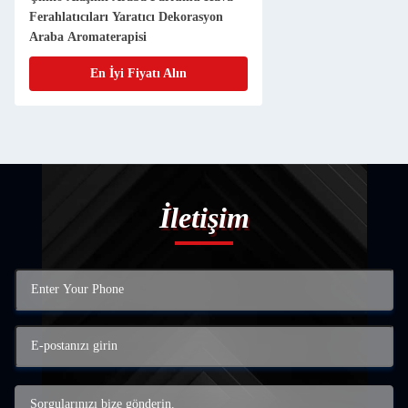
Ferahlatıcıları Yaratıcı Dekorasyon
Araba Aromaterapisi
En İyi Fiyatı Alın
İletişim