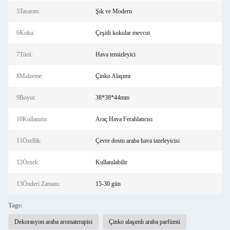
5Tasarım:
Şık ve Modern
6Koku:
Çeşitli kokular mevcut
7Türü:
Hava temizleyici
8Malzeme:
Çinko Alaşımı
9Boyut:
38*38*44mm
10Kullanımı:
Araç Hava Ferahlatıcısı
11Özellik:
Çevre dostu araba hava tazeleyicisi
12Örnek:
Kullanılabilir
13Önderi Zamanı:
15-30 gün
Tags:
Dekorasyon araba aromaterapisi
Çinko alaşımlı araba parfümü