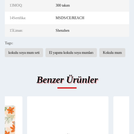
13MOQ:
300 takım
14Sertifika:
MSDS/CE/REACH
15Liman:
Shenzhen
Tags:
kokulu soya mum seti
El yapımı kokulu soya mumları
Kokulu mum
Benzer Ürünler