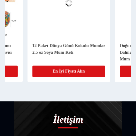
12 Paket Dünya Günü Kokulu Mumlar
Doğum Günleri Düğü
2.5 oz Soya Mum Keti
Balmumu Mumlar Al
Mum Sage Lavanta 
Ruhani
En İyi Fiyatı Alın
En İyi Fiy
İletişim