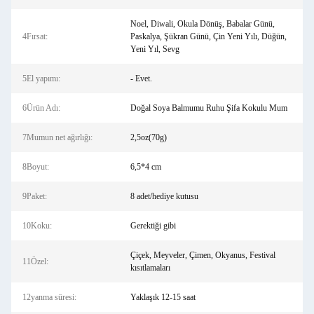
Noel, Diwali, Okula Dönüş, Babalar Günü,
4Fırsat:
Paskalya, Şükran Günü, Çin Yeni Yılı, Düğün,
Yeni Yıl, Sevg
5El yapımı:
- Evet.
6Ürün Adı:
Doğal Soya Balmumu Ruhu Şifa Kokulu Mum
7Mumun net ağırlığı:
2,5oz(70g)
8Boyut:
6,5*4 cm
9Paket:
8 adet/hediye kutusu
10Koku:
Gerektiği gibi
Çiçek, Meyveler, Çimen, Okyanus, Festival
11Özel:
kısıtlamaları
12yanma süresi:
Yaklaşık 12-15 saat