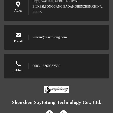
Hayır, hayır.1611, GEBU TECHİYAT
BİLKESİ,SONGGANG,BAOAN,SHENZHEN,CHINA,
Adres
518105
vincent@saytotong.com
E-mail
0086-13360532539
Telefon.
Shenzhen Saytotong Technology Co., Ltd.