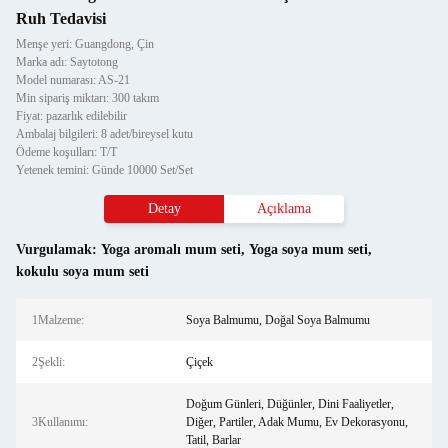
Ruh Tedavisi
Menşe yeri: Guangdong, Çin
Marka adı: Saytotong
Model numarası: AS-21
Min sipariş miktarı: 300 takım
Fiyat: pazarlık edilebilir
Ambalaj bilgileri: 8 adet/bireysel kutu
Ödeme koşulları: T/T
Yetenek temini: Günde 10000 Set/Set
Detay
Açıklama
Vurgulamak:
Yoga aromalı mum seti
,
Yoga soya mum seti
,
kokulu soya mum seti
1Malzeme:
Soya Balmumu, Doğal Soya Balmumu
2Şekli:
Çiçek
Doğum Günleri, Düğünler, Dini Faaliyetler,
3Kullanımı:
Diğer, Partiler, Adak Mumu, Ev Dekorasyonu,
Tatil, Barlar