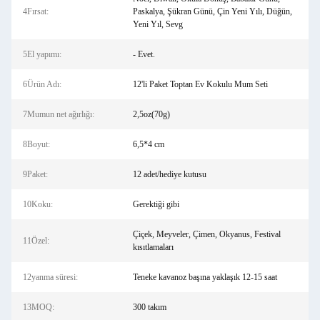
4Fırsat:
Paskalya, Şükran Günü, Çin Yeni Yılı, Düğün,
Yeni Yıl, Sevg
5El yapımı:
- Evet.
6Ürün Adı:
12'li Paket Toptan Ev Kokulu Mum Seti
7Mumun net ağırlığı:
2,5oz(70g)
8Boyut:
6,5*4 cm
9Paket:
12 adet/hediye kutusu
10Koku:
Gerektiği gibi
Çiçek, Meyveler, Çimen, Okyanus, Festival
11Özel:
kısıtlamaları
12yanma süresi:
Teneke kavanoz başına yaklaşık 12-15 saat
13MOQ:
300 takım