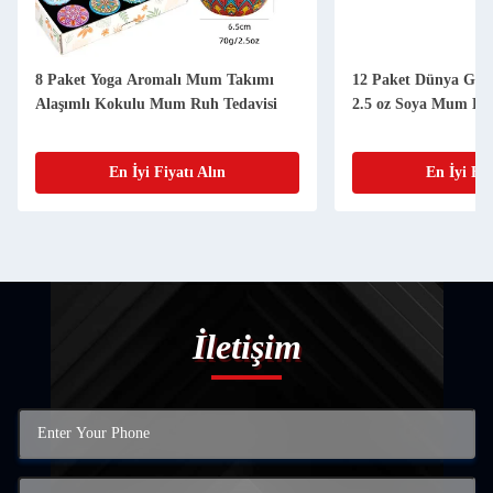
12 Paket Dünya Günü Kokulu Mumlar
Doğum Günleri Dü
2.5 oz Soya Mum Keti
Balmumu Mumlar 
Mum Sage Lavant
Ruhani
En İyi Fiyatı Alın
En İyi 
İletişim