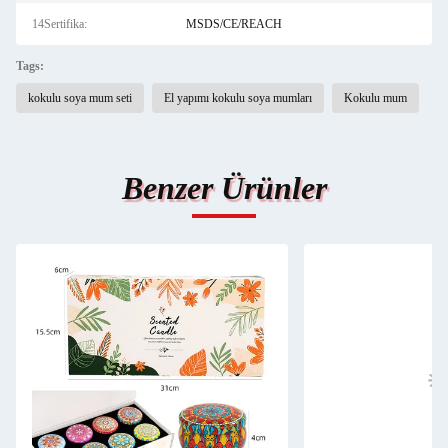
14Sertifika:
MSDS/CE/REACH
Tags:
kokulu soya mum seti
El yapımı kokulu soya mumları
Kokulu mum
Benzer Ürünler