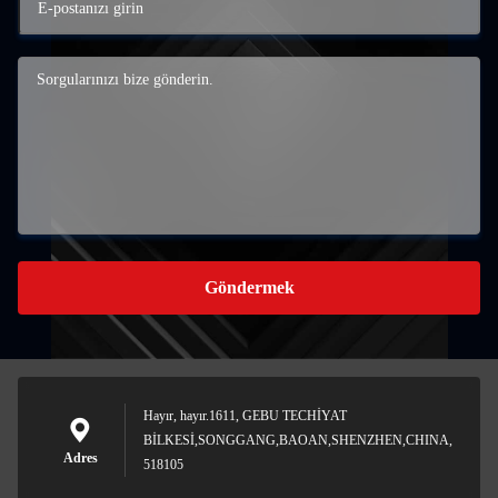
Göndermek
Hayır, hayır.1611, GEBU TECHİYAT
BİLKESİ,SONGGANG,BAOAN,SHENZHEN,CHINA,
Adres
518105