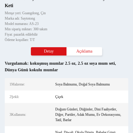
Keti
Menşe yeri: Guangdong, Çin
Marka adı: Saytotong
Model numarası: AS-23
Min sipariş miktarı: 300 takım
Fiyat: pazarlık edilebilir
Ödeme koşulları: T/T
Detay
Açıklama
Vurgulamak:
kokuşmuş mumlar 2.5 oz
,
2.5 oz soya mum seti
,
Dünya Günü kokulu mumlar
1Malzeme:
Soya Balmumu, Doğal Soya Balmumu
2Şekli:
Çiçek
Doğum Günleri, Düğünler, Dini Faaliyetler,
3Kullanımı:
Diğer, Partiler, Adak Mumu, Ev Dekorasyonu,
Tatil, Barlar
Noel, Diwali, Okula Dönüş, Babalar Günü,